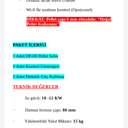
·
Ortama Sıcak Hava Üfleme
·
Wi-fi İle uzaktan kontrol (Opsiyonel)
DİKKAT: Pellet çapı 6 mm olmalıdır, “Doğal
Pellet Kullanınız”
PAKET İÇERİĞİ
1 Adet DP-08 Pellet Soba
1 Adet Kontrol Göstergesi
1 Adet Elektrik Güç Kablosu
TEKNİK DEĞERLER
·
Isı gücü:
10 -12
KW
·
Duman borusu çapı:
80 mm
·
Yüklenebilir Yakıt Miktarı
:
15 kg