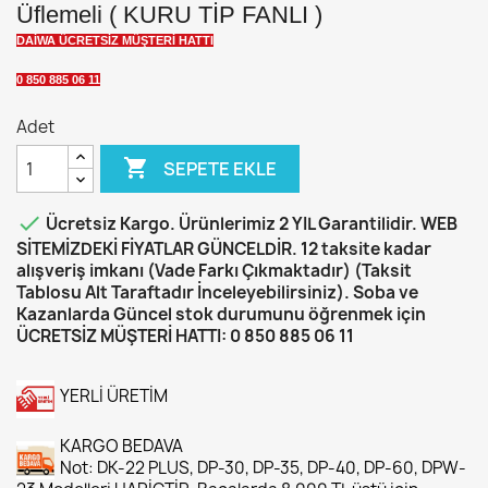
Üflemeli ( KURU TİP FANLI )
DAİWA ÜCRETSİZ MÜŞTERİ HATTI
0 850 885 06 11
Adet

SEPETE EKLE

Ücretsiz Kargo. Ürünlerimiz 2 YIL Garantilidir. WEB
SİTEMİZDEKİ FİYATLAR GÜNCELDİR. 12 taksite kadar
alışveriş imkanı (Vade Farkı Çıkmaktadır) (Taksit
Tablosu Alt Taraftadır İnceleyebilirsiniz). Soba ve
Kazanlarda Güncel stok durumunu öğrenmek için
ÜCRETSİZ MÜŞTERİ HATTI: 0 850 885 06 11
YERLİ ÜRETİM
KARGO BEDAVA
Not: DK-22 PLUS, DP-30, DP-35, DP-40, DP-60, DPW-