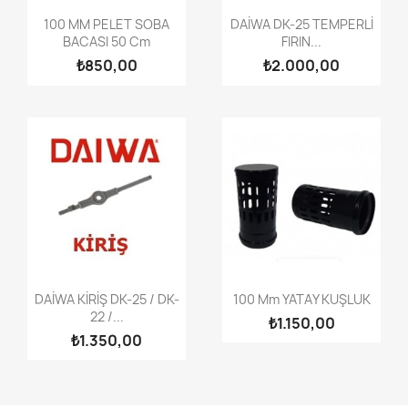
100 MM PELET SOBA
DAİWA DK-25 TEMPERLİ
BACASI 50 Cm
FIRIN...
₺850,00
₺2.000,00
DAİWA KİRİŞ DK-25 / DK-
100 Mm YATAY KUŞLUK
22 /...
₺1.150,00
₺1.350,00