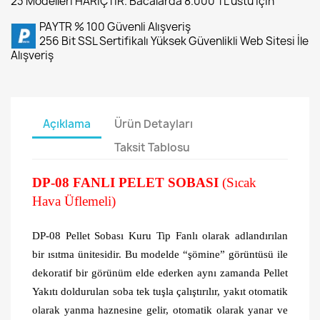
23 Modelleri HARİÇTİR. Bacalarda 8.000 TL üstü için
PAYTR % 100 Güvenli Alışveriş
256 Bit SSL Sertifikalı Yüksek Güvenlikli Web Sitesi İle
Alışveriş
Açıklama
Ürün Detayları
Taksit Tablosu
DP-08 FANLI PELET SOBASI
(Sıcak
Hava Üflemeli)
DP-08 Pellet Sobası Kuru Tip Fanlı olarak adlandırılan
bir ısıtma ünitesidir. Bu modelde “şömine” görüntüsü ile
dekoratif bir görünüm elde ederken aynı zamanda Pellet
Yakıtı doldurulan soba tek tuşla çalıştırılır, yakıt otomatik
olarak yanma haznesine gelir, otomatik olarak yanar ve