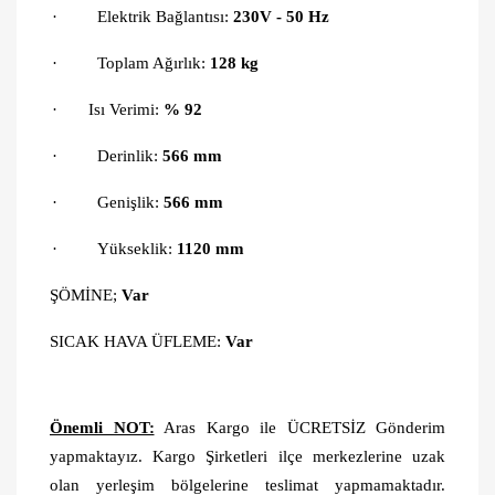
·
Elektrik Bağlantısı:
230V - 50 Hz
·
Toplam Ağırlık:
128 kg
·
Isı Verimi
:
% 92
·
Derinlik:
566
mm
·
Genişlik:
566
mm
·
Yükseklik:
1120
mm
ŞÖMİNE;
Var
SICAK HAVA ÜFLEME:
Var
Önemli NOT:
Aras Kargo ile ÜCRETSİZ Gönderim
yapmaktayız. Kargo Şirketleri ilçe merkezlerine uzak
olan yerleşim bölgelerine teslimat yapmamaktadır.