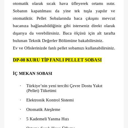
otomatik olarak sıcak hava üfleyerek ortamı ısıtır.
Sobanın kapatılması da yine tek tuşla yapılır ve
otomatiktir. Pellet Sobalarında baca çıkışını mevcut
bacanıza bağlanabildiğiniz gibi isterseniz direkt olarak
dışarıya da verebilirsiniz. Baca ölçüsü için alt tarafta
bulunan Teknik Değerler Bölümüne bakabilirsiniz.
Ev ve Ofislerinizde fanlı pellet sobamızı kullanabilirsiniz.
DP-08 KURU TİP FANLI PELLET SOBASI
İÇ MEKAN SOBASI
·
Türkiye’nin yeni tercihi Çevre Dostu Yakıt
(Pellet) Tüketimi
·
Elektronik Kontrol Sistemi
·
Otomatik Ateşleme
·
5 Kademeli Yanma Hızı